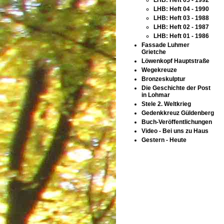
LHB: Heft 05 - 1992
LHB: Heft 04 - 1990
LHB: Heft 03 - 1988
LHB: Heft 02 - 1987
LHB: Heft 01 - 1986
Fassade Luhmer
Grietche
Löwenkopf Hauptstraße
Wegekreuze
Bronzeskulptur
Die Geschichte der Post
in Lohmar
Stele 2. Weltkrieg
Gedenkkreuz Güldenberg
Buch-Veröffentlichungen
Video - Bei uns zu Haus
Gestern - Heute