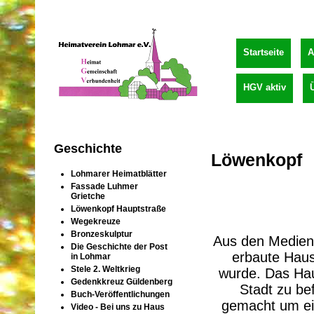
Startseite
A
HGV aktiv
Geschichte
Löwenkopf
Lohmarer Heimatblätter
Fassade Luhmer
Grietche
Löwenkopf Hauptstraße
Wegekreuze
Bronzeskulptur
Aus den Medien w
Die Geschichte der Post
erbaute Haus
in Lohmar
Stele 2. Weltkrieg
wurde. Das Hau
Gedenkkreuz Güldenberg
Stadt zu be
Buch-Veröffentlichungen
gemacht um ei
Video - Bei uns zu Haus