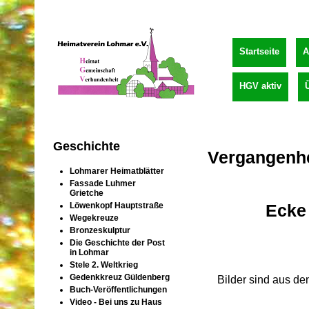
Startseite
A
HGV aktiv
Geschichte
Vergangenhei
Lohmarer Heimatblätter
Fassade Luhmer
Grietche
Ecke 
Löwenkopf Hauptstraße
Wegekreuze
Bronzeskulptur
Die Geschichte der Post
in Lohmar
Stele 2. Weltkrieg
Gedenkkreuz Güldenberg
Bilder sind aus de
Buch-Veröffentlichungen
Video - Bei uns zu Haus