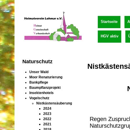
Startseite
A
HGV aktiv
Naturschutz
Nistkästens
Unser Wald
Moor Renaturierung
Bankpflege
Baumpflanzprojekt
Insektenhotels
Vogelschutz
Nistkästensäuberung
2024
2023
Regen Zuspruch
2022
2021
Naturschutzgrup
2018