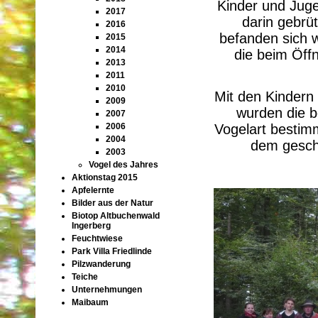
Kinder und Juge
2017
darin gebrü
2016
befanden sich w
2015
2014
die beim Öff
2013
2011
2010
Mit den Kindern
2009
wurden die b
2007
Vogelart bestimm
2006
2004
dem gesch
2003
Vogel des Jahres
Aktionstag 2015
Apfelernte
Bilder aus der Natur
Biotop Altbuchenwald
Ingerberg
Feuchtwiese
Park Villa Friedlinde
Pilzwanderung
Teiche
Unternehmungen
Maibaum