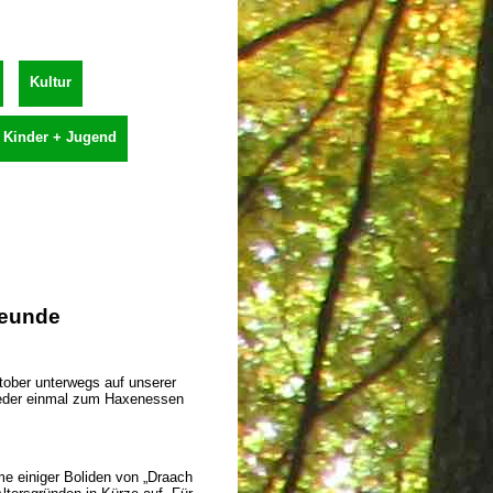
Kultur
Kinder + Jugend
reunde
tober unterwegs auf unserer
ieder einmal zum Haxenessen
me einiger Boliden von „Draach