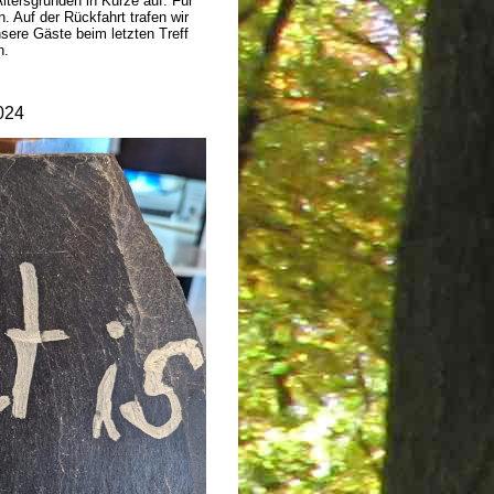
ltersgründen in Kürze auf. Für
. Auf der Rückfahrt trafen wir
sere Gäste beim letzten Treff
n.
024