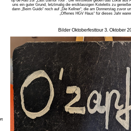
op de Aaß zur „Last Bambi Tour“. Die Wirtsleute geben das Lokal aus A
uns ein guter Grund, letztmalig die erstklassigen Koteletts zu genießen
dann „Beim Guido“ noch auf „Die Kellner“; die am Donnerstag zuvor un
„Offenes HGV Haus“ für dieses Jahr ware
Bilder Oktoberfesttour 3. Oktober 2
rt