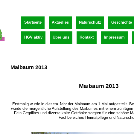
Startseite
Aktuelles
Naturschutz
Geschichte
HGV aktiv
Über uns
Kontakt
Impressum
Maibaum 2013
Maibaum 2013
Erstmalig wurde in diesem Jahr der Maibaum am 1.Mai aufgestellt. B
wurde die morgentliche Aufstellung des Maibumes
mit einem zünftige
Fein Gegrilltes und diverse
kalte Getränke sorgten für eine schöne Ma
Fachbereiches Heimatpflege und Naturschu