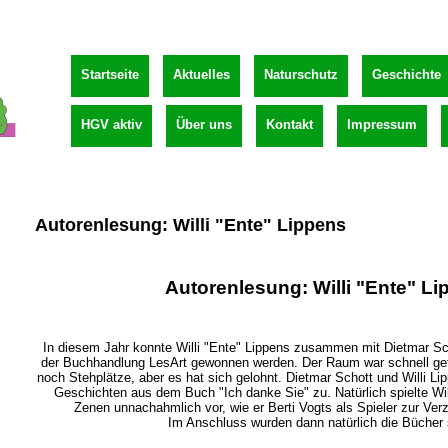
Startseite
Aktuelles
Naturschutz
Geschichte
HGV aktiv
Über uns
Kontakt
Impressum
Autorenlesung: Willi "Ente" Lippens
Autorenlesung: Willi "Ente" L
In diesem Jahr konnte Willi "Ente" Lippens zusammen mit Dietmar Sch
der Buchhandlung LesArt gewonnen werden. Der Raum war schnell gefül
noch Stehplätze, aber es hat sich gelohnt. Dietmar Schott und Willi Li
Geschichten aus dem Buch "Ich danke Sie" zu. Natürlich spielte Wil
Zenen unnachahmlich vor, wie er Berti Vogts als Spieler zur Verz
Im Anschluss wurden dann natürlich die Bücher s