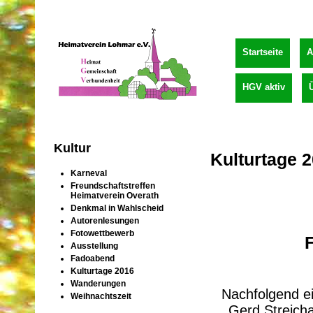
Startseite
A
HGV aktiv
Kultur
Kulturtage 
Karneval
Freundschaftstreffen
Heimatverein Overath
Denkmal in Wahlscheid
Autorenlesungen
Fotowettbewerb
Ausstellung
Fadoabend
Kulturtage 2016
Wanderungen
Nachfolgend e
Weihnachtszeit
Gerd Streich