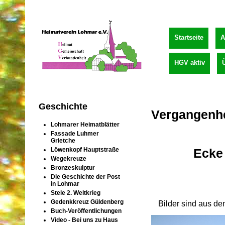
Startseite
A
HGV aktiv
Geschichte
Vergangenhei
Lohmarer Heimatblätter
Fassade Luhmer
Grietche
Ecke 
Löwenkopf Hauptstraße
Wegekreuze
Bronzeskulptur
Die Geschichte der Post
in Lohmar
Stele 2. Weltkrieg
Gedenkkreuz Güldenberg
Bilder sind aus de
Buch-Veröffentlichungen
Video - Bei uns zu Haus